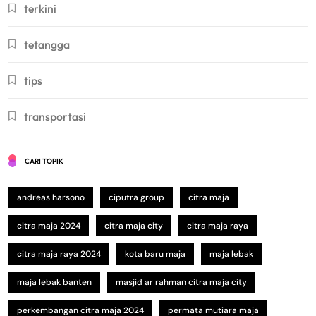
terkini
tetangga
tips
transportasi
CARI TOPIK
andreas harsono
ciputra group
citra maja
citra maja 2024
citra maja city
citra maja raya
citra maja raya 2024
kota baru maja
maja lebak
maja lebak banten
masjid ar rahman citra maja city
perkembangan citra maja 2024
permata mutiara maja