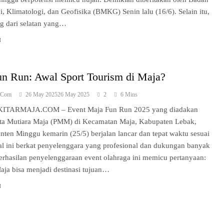
, Klimatologi, dan Geofisika (BMKG) Senin lalu (16/6). Selain itu,
ng dari selatan yang…
n Run: Awal Sport Tourism di Maja?
a.com
26 May 2025
26 May 2025
2
6 Mins
ITARMAJA.COM – Event Maja Fun Run 2025 yang diadakan
ta Mutiara Maja (PMM) di Kecamatan Maja, Kabupaten Lebak,
anten Minggu kemarin (25/5) berjalan lancar dan tepat waktu sesuai
al ini berkat penyelenggara yang profesional dan dukungan banyak
erhasilan penyelenggaraan event olahraga ini memicu pertanyaan:
ja bisa menjadi destinasi tujuan…