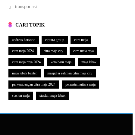
transportasi
CARI TOPIK
andreas harsono
ciputra group
citra maja
citra maja 2024
citra maja city
citra maja raya
citra maja raya 2024
kota baru maja
maja lebak
maja lebak banten
masjid ar rahman citra maja city
perkembangan citra maja 2024
permata mutiara maja
stasiun maja
stasiun maja lebak