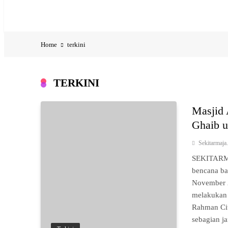
Jadwal Shuttle Bus Citra Maja City
Home
terkini
TERKINI
Masjid 
Ghaib u
Sekitarmaj
SEKITARMA
bencana ba
November 2
melakukan 
Rahman Cit
sebagian 