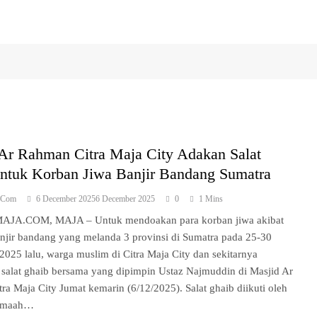
Ar Rahman Citra Maja City Adakan Salat
ntuk Korban Jiwa Banjir Bandang Sumatra
a.com
6 December 2025
6 December 2025
0
1 Mins
JA.COM, MAJA – Untuk mendoakan para korban jiwa akibat
njir bandang yang melanda 3 provinsi di Sumatra pada 25-30
025 lalu, warga muslim di Citra Maja City dan sekitarnya
salat ghaib bersama yang dipimpin Ustaz Najmuddin di Masjid Ar
ra Maja City Jumat kemarin (6/12/2025). Salat ghaib diikuti oleh
jamaah…