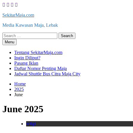
Skip
to
SekitarMaja.com
content
Media Kawasan Maja, Lebak
Search
for:
Menu
Tentang SekitarMaja.com
Ingin Diliput?
Pasang Iklan
Daftar Nomor Penting Maja
Jadwal Shuttle Bus Citra Maja City
Home
2025
June
June 2025
religi