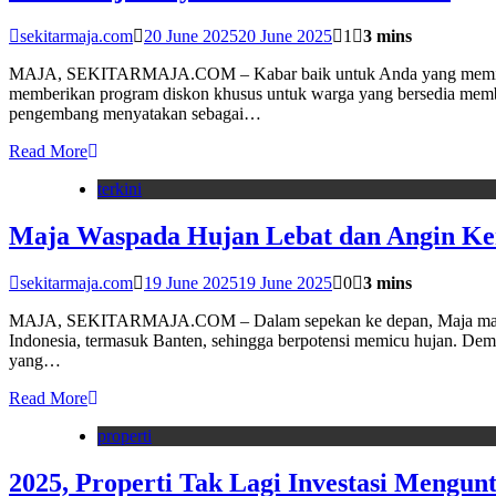
sekitarmaja.com
20 June 2025
20 June 2025
1
3 mins
MAJA, SEKITARMAJA.COM – Kabar baik untuk Anda yang memiliki u
memberikan program diskon khusus untuk warga yang bersedia memba
pengembang menyatakan sebagai…
Read More
terkini
Maja Waspada Hujan Lebat dan Angin Ken
sekitarmaja.com
19 June 2025
19 June 2025
0
3 mins
MAJA, SEKITARMAJA.COM – Dalam sepekan ke depan, Maja masih akan
Indonesia, termasuk Banten, sehingga berpotensi memicu hujan. Demik
yang…
Read More
properti
2025, Properti Tak Lagi Investasi Mengun