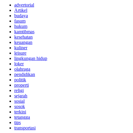
advertorial
Artikel
budaya
fasum
hukum
kamtibmas
kesehatan
keuangan
kuliner
leisure
lingkungan hidup
loker
olahraga
pendidikan
politik
properti
religi
sejarah
sosial
sosok
terkini
tetangga
tips
transportasi