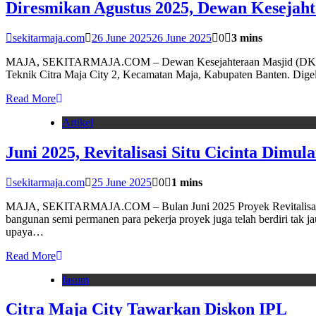
Diresmikan Agustus 2025, Dewan Kesejaht
sekitarmaja.com
26 June 2025
26 June 2025
0
3 mins
MAJA, SEKITARMAJA.COM – Dewan Kesejahteraan Masjid (DKM) yang
Teknik Citra Maja City 2, Kecamatan Maja, Kabupaten Banten. Dig
Read More
Artikel
Juni 2025, Revitalisasi Situ Cicinta Dimula
sekitarmaja.com
25 June 2025
0
1 mins
MAJA, SEKITARMAJA.COM – Bulan Juni 2025 Proyek Revitalisasi Situ
bangunan semi permanen para pekerja proyek juga telah berdiri tak 
upaya…
Read More
fasum
Citra Maja City Tawarkan Diskon IPL