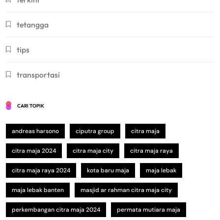
tetangga
tips
transportasi
CARI TOPIK
andreas harsono
ciputra group
citra maja
citra maja 2024
citra maja city
citra maja raya
citra maja raya 2024
kota baru maja
maja lebak
maja lebak banten
masjid ar rahman citra maja city
perkembangan citra maja 2024
permata mutiara maja