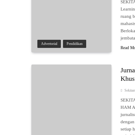
SEKITA
Learnin
ruang b
mahasis
Berloka
jembata
Advertorial
Pendidikan
Read M
Jurna
Khus
Sekita
SEKITA
HAM An
jurnali
dengan 
setiap 