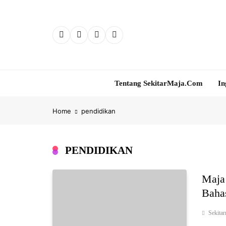
Skip
to
content
Tentang SekitarMaja.com
In
Home
pendidikan
PENDIDIKAN
Maja
Baha
Sekita