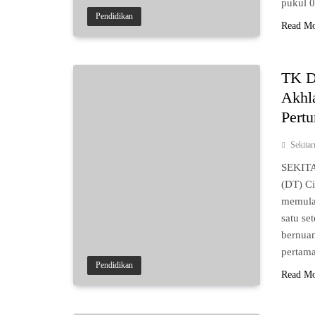
pukul 
Pendidikan
Read M
TK Da
Akhl
Pert
Sekita
SEKITA
(DT) Ci
memulai
satu se
bernuan
pertama
Pendidikan
Read M