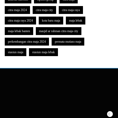
citra maja 2024
citra maja city
citra maja raya
citra maja raya 2024
kota baru maja
maja lebak
maja lebak banten
masjid ar rahman citra maja city
perkembangan citra maja 2024
permata mutiara maja
stasiun maja
stasiun maja lebak