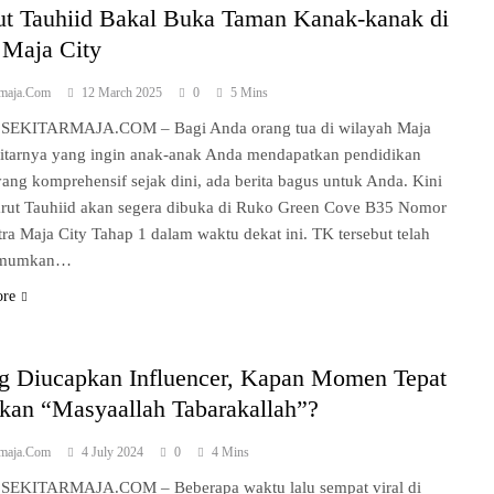
ut Tauhiid Bakal Buka Taman Kanak-kanak di
 Maja City
rmaja.com
12 March 2025
0
5 Mins
SEKITARMAJA.COM – Bagi Anda orang tua di wilayah Maja
itarnya yang ingin anak-anak Anda mendapatkan pendidikan
yang komprehensif sejak dini, ada berita bagus untuk Anda. Kini
rut Tauhiid akan segera dibuka di Ruko Green Cove B35 Nomor
tra Maja City Tahap 1 dalam waktu dekat ini. TK tersebut telah
mumkan…
ore
ng Diucapkan Influencer, Kapan Momen Tepat
kan “Masyaallah Tabarakallah”?
rmaja.com
4 July 2024
0
4 Mins
SEKITARMAJA.COM – Beberapa waktu lalu sempat viral di