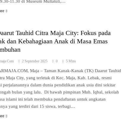
09.30-11.30 di Museum Multatuli,…
ore
arut Tauhid Citra Maja City: Fokus pada
ak dan Kebahagiaan Anak di Masa Emas
umbuhan
rmaja.com
2 September 2025
0
5 Mins
RMAJA.COM, Maja – Taman Kanak-Kanak (TK) Daarut Tauhid
tra Maja City, yang terletak di Kec. Maja, Kab. Lebak, resmi
 perjalanannya dalam dunia pendidikan anak usia dini sekitar
tengah bulan yang lalu. Di bawah pimpinan Muh. Iqbal, sekolah
sa islami ini telah membuka pendaftaran untuk angkatan
nya yang terdiri dari 15 siswa, terbagi…
ore