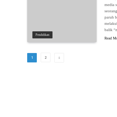
media s
seorang
paruh 
melakuk
balik “
Pendidikan
Read M
1
2