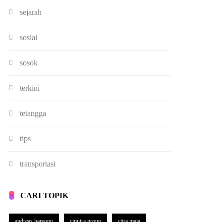
sejarah
sosial
sosok
terkini
tetangga
tips
transportasi
CARI TOPIK
andreas harsono
ciputra group
citra maja