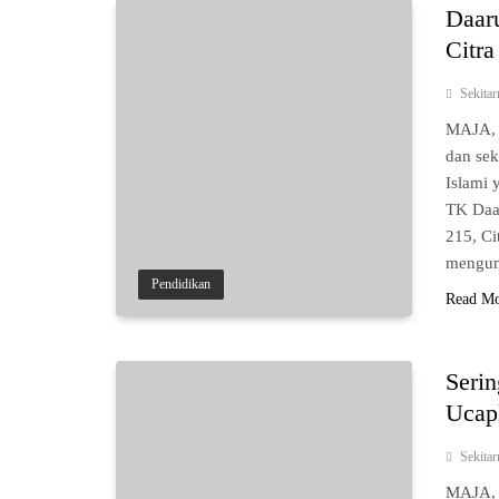
Daar
Citra
Sekita
MAJA, 
dan sek
Islami 
TK Daa
215, Ci
mengu
Pendidikan
Read M
Seri
Ucap
Sekita
MAJA, 