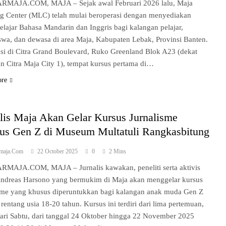
RMAJA.COM, MAJA – Sejak awal Februari 2026 lalu, Maja
g Center (MLC) telah mulai beroperasi dengan menyediakan
elajar Bahasa Mandarin dan Inggris bagi kalangan pelajar,
wa, dan dewasa di area Maja, Kabupaten Lebak, Provinsi Banten.
si di Citra Grand Boulevard, Ruko Greenland Blok A23 (dekat
n Citra Maja City 1), tempat kursus pertama di…
ore
lis Maja Akan Gelar Kursus Jurnalisme
us Gen Z di Museum Multatuli Rangkasbitung
rmaja.com
22 October 2025
0
2 Mins
RMAJA.COM, MAJA – Jurnalis kawakan, peneliti serta aktivis
dreas Harsono yang bermukim di Maja akan menggelar kursus
sme yang khusus diperuntukkan bagi kalangan anak muda Gen Z
rentang usia 18-20 tahun. Kursus ini terdiri dari lima pertemuan,
hari Sabtu, dari tanggal 24 Oktober hingga 22 November 2025