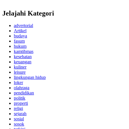
Jelajahi Kategori
advertorial
Artikel
budaya
fasum
hukum
kamtibmas
kesehatan
keuangan
kuliner
leisure
lingkungan hidup
loker
olahraga
pendidikan
politik
properti
religi
sejarah
sosial
sosok