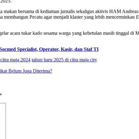
 2025.
rga makan bersama di kediaman jurnalis sekaligus aktivis HAM Andre
na membangun Pecatu agar menjadi klaster yang lebih mencerminkan
E
gelar acara tukar kado sesama warga yang kebetulan masih tinggal di 
ocmed Specialist, Operator, Kasir, dan Staf TI
citra maja 2024
tahun baru 2025 di citra maja city
ikat Belum Juga Diterima?
*