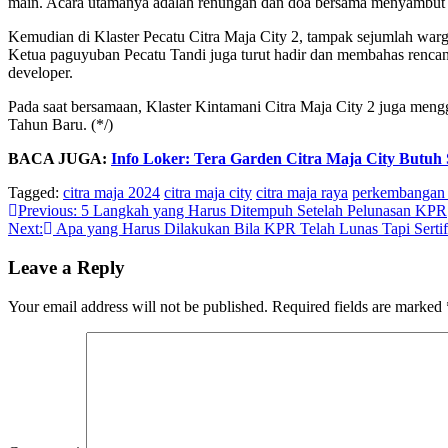
main. Acara utamanya adalah renungan dan doa bersama menyambut
Kemudian di Klaster Pecatu Citra Maja City 2, tampak sejumlah wa
Ketua paguyuban Pecatu Tandi juga turut hadir dan membahas renca
developer.
Pada saat bersamaan, Klaster Kintamani Citra Maja City 2 juga meng
Tahun Baru. (*/)
BACA JUGA:
Info Loker: Tera Garden Citra Maja City Butuh S
Tagged:
citra maja 2024
citra maja city
citra maja raya
perkembangan 
Post
Previous:
5 Langkah yang Harus Ditempuh Setelah Pelunasan KPR
Next:
Apa yang Harus Dilakukan Bila KPR Telah Lunas Tapi Sertif
navigation
Leave a Reply
Your email address will not be published.
Required fields are marked