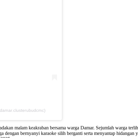
damar.clusterubudcmc)
dakan malam keakraban bersama warga Damar. Sejumlah warga terlihat
dengan bernyanyi karaoke silih berganti serta menyantap hidangan ya