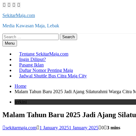
Skip
to
SekitarMaja.com
content
Media Kawasan Maja, Lebak
Search
for:
Menu
Tentang SekitarMaja.com
Ingin Diliput?
Pasang Iklan
Daftar Nomor Penting Maja
Jadwal Shuttle Bus Citra Maja City
Home
Malam Tahun Baru 2025 Jadi Ajang Silaturahmi Warga Citra M
terkini
Malam Tahun Baru 2025 Jadi Ajang Silat
sekitarmaja.com
1 January 2025
1 January 2025
0
3 mins