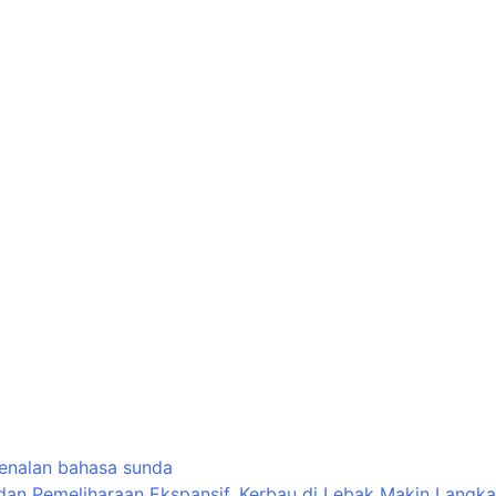
enalan bahasa sunda
 dan Pemeliharaan Ekspansif, Kerbau di Lebak Makin Langka