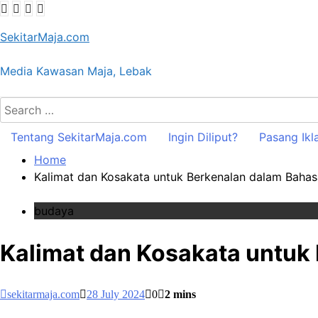
Skip
to
SekitarMaja.com
content
Media Kawasan Maja, Lebak
Search
for:
Tentang SekitarMaja.com
Ingin Diliput?
Pasang Ikl
Home
Kalimat dan Kosakata untuk Berkenalan dalam Baha
budaya
Kalimat dan Kosakata untuk
sekitarmaja.com
28 July 2024
0
2 mins