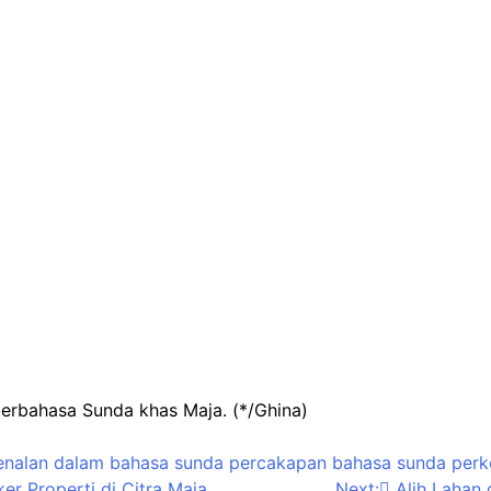
berbahasa Sunda khas Maja. (*/Ghina)
enalan dalam bahasa sunda
percakapan bahasa sunda
perk
r Properti di Citra Maja
Next:
Alih Lahan