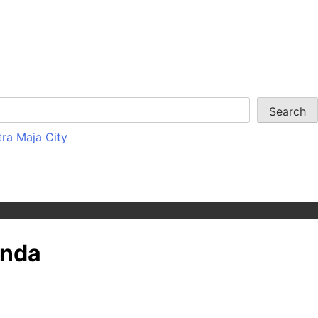
tra Maja City
unda