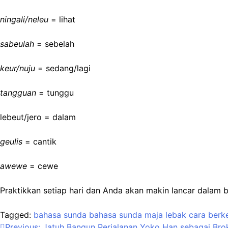
ningali/neleu
= lihat
sabeulah
= sebelah
keur/nuju
= sedang/lagi
tangguan
= tunggu
lebeut/jero = dalam
geulis
= cantik
awewe
= cewe
Praktikkan setiap hari dan Anda akan makin lancar dalam 
Tagged:
bahasa sunda
bahasa sunda maja lebak
cara berk
Previous:
Jatuh Bangun Perjalanan Yoko Han sebagai Broke