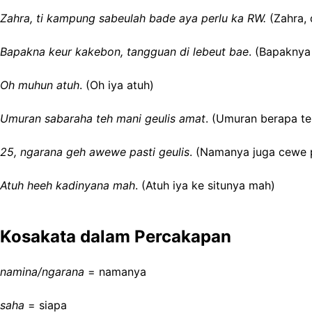
Zahra, ti kampung sabeulah bade aya perlu ka RW.
(Zahra,
Bapakna keur kakebon, tangguan di lebeut bae
. (Bapaknya
Oh muhun atuh
. (Oh iya atuh)
Umuran sabaraha teh mani geulis amat
. (Umuran berapa te
25, ngarana geh awewe pasti geulis
. (Namanya juga cewe p
Atuh heeh kadinyana mah
. (Atuh iya ke situnya mah)
Kosakata dalam Percakapan
namina/ngarana
= namanya
saha
= siapa