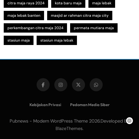
citra maja raya 2024
kota baru maja
maja lebak
maja lebak banten
masjid ar rahman citra maja city
perkembangan citra maja 2024
permata mutiara maja
stasiun maja
stasiun maja lebak
Kebijakan Privasi
Pedoman Media Siber
Pubnews - Modern WordPress Theme 2026.Developed By
.
BlazeThemes