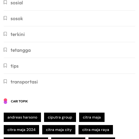
sosial
sosok
terkini
tetangga
tips
transportasi
CARI TOPIK
andreas harsono
ciputra group
citra maja
citra maja 2024
citra maja city
citra maja raya