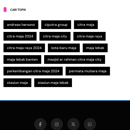
CARI TOPIK
andreas harsono
ciputra group
citra maja
citra maja 2024
citra maja city
citra maja raya
citra maja raya 2024
kota baru maja
maja lebak
maja lebak banten
masjid ar rahman citra maja city
perkembangan citra maja 2024
permata mutiara maja
stasiun maja
stasiun maja lebak