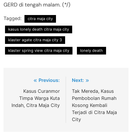
GERD di tengah malam. (*/)
Tagged:
citra maja city
kasus lonely death citra maja city
klaster agate citra maja city 3
klaster spring view citra maja city
lonely death
Post
Previous:
Next:
navigation
Kasus Curanmor
Tak Mereda, Kasus
Timpa Warga Kuta
Pembobolan Rumah
Indah, Citra Maja City
Kosong Kembali
Terjadi di Citra Maja
City