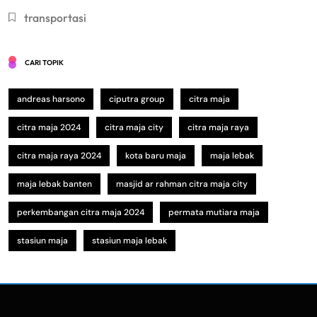
transportasi
CARI TOPIK
andreas harsono
ciputra group
citra maja
citra maja 2024
citra maja city
citra maja raya
citra maja raya 2024
kota baru maja
maja lebak
maja lebak banten
masjid ar rahman citra maja city
perkembangan citra maja 2024
permata mutiara maja
stasiun maja
stasiun maja lebak