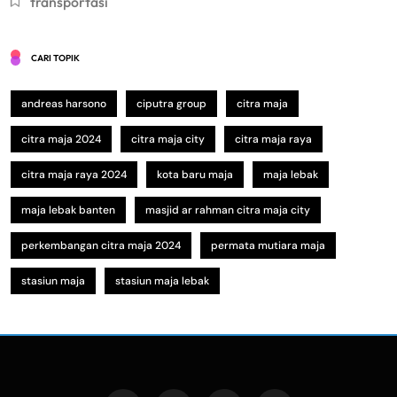
transportasi
CARI TOPIK
andreas harsono
ciputra group
citra maja
citra maja 2024
citra maja city
citra maja raya
citra maja raya 2024
kota baru maja
maja lebak
maja lebak banten
masjid ar rahman citra maja city
perkembangan citra maja 2024
permata mutiara maja
stasiun maja
stasiun maja lebak