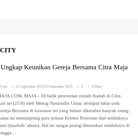
 CITY
i Ungkap Keunikan Gereja Bersama Citra Maja
a.com
25 September 2025
25 September 2025
0
4 Mins
JA.COM, MAJA – Di balik peresmian rumah ibadah di Citra
ari ini (25/9) oleh Menag Nasarudin Umar, terdapat fakta unik
ereja Bersama di kawasan ini yang belum diketahui banyak orang.
sama ini menampung para jemaat Kristen Protestan dari setidaknya
si (mazhab/ aliran). Hal ini sangat jarang ditemukan setidaknya di
 hingga…