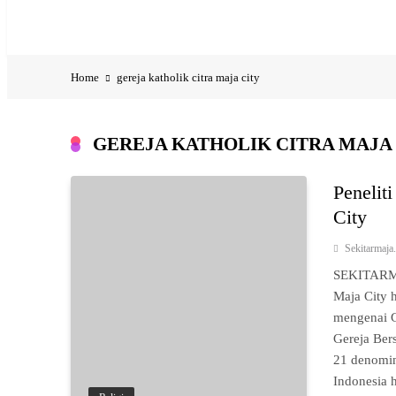
Jadwal Shuttle Bus Citra Maja City
Home
gereja katholik citra maja city
GEREJA KATHOLIK CITRA MAJA
Penelit
City
Sekitarmaj
SEKITARMA
Maja City h
mengenai G
Gereja Ber
21 denomina
Indonesia