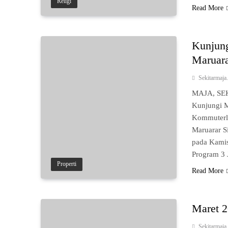
Religi
Read More
Kunjung
Maruara
Sekitarmaj
MAJA, SEK
Kunjungi M
Kommuterl
Maruarar S
pada Kamis
Program 3
Properti
Read More
Maret 2
Sekitarmaj