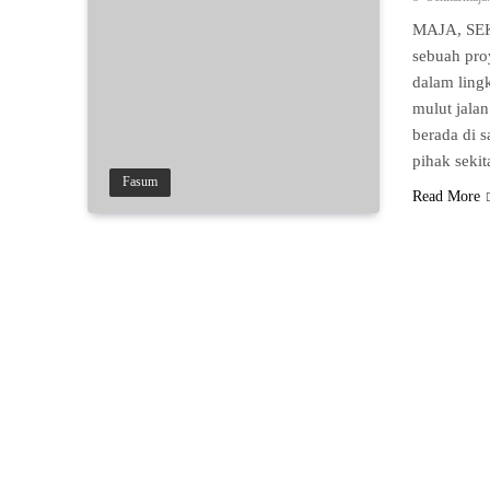
MAJA, SEK
sebuah pro
dalam ling
mulut jala
berada di 
pihak seki
Fasum
Read More