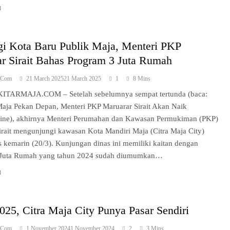
i Kota Baru Publik Maja, Menteri PKP
r Sirait Bahas Program 3 Juta Rumah
a.com
21 March 2025
21 March 2025
1
8 Mins
ITARMAJA.COM – Setelah sebelumnya sempat tertunda (baca:
aja Pekan Depan, Menteri PKP Maruarar Sirait Akan Naik
ine), akhirnya Menteri Perumahan dan Kawasan Permukiman (PKP)
irait mengunjungi kawasan Kota Mandiri Maja (Citra Maja City)
 kemarin (20/3). Kunjungan dinas ini memiliki kaitan dengan
 Juta Rumah yang tahun 2024 sudah diumumkan…
025, Citra Maja City Punya Pasar Sendiri
a.com
1 November 2024
1 November 2024
2
3 Mins