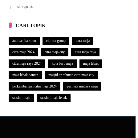
transportasi
CARI TOPIK
andreas harsono
ciputra group
citra maja
citra maja 2024
citra maja city
citra maja raya
citra maja raya 2024
kota baru maja
maja lebak
maja lebak banten
masjid ar rahman citra maja city
perkembangan citra maja 2024
permata mutiara maja
stasiun maja
stasiun maja lebak