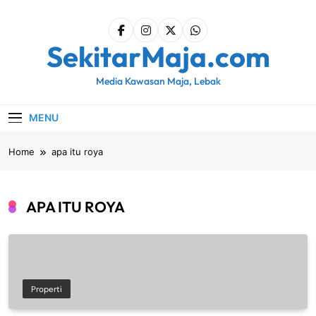
Skip
to
content
SekitarMaja.com
Media Kawasan Maja, Lebak
MENU
Home
apa itu roya
APA ITU ROYA
Properti