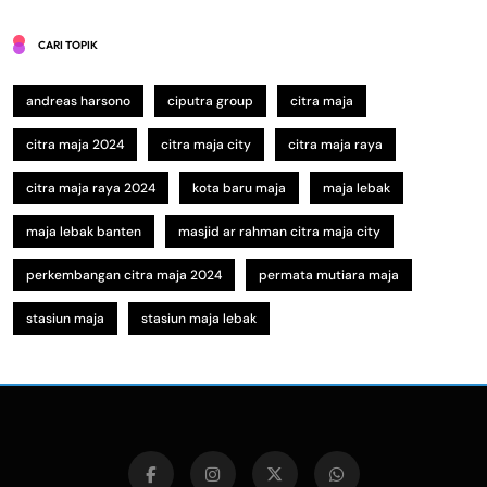
CARI TOPIK
andreas harsono
ciputra group
citra maja
citra maja 2024
citra maja city
citra maja raya
citra maja raya 2024
kota baru maja
maja lebak
maja lebak banten
masjid ar rahman citra maja city
perkembangan citra maja 2024
permata mutiara maja
stasiun maja
stasiun maja lebak