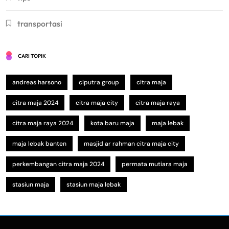
transportasi
CARI TOPIK
andreas harsono
ciputra group
citra maja
citra maja 2024
citra maja city
citra maja raya
citra maja raya 2024
kota baru maja
maja lebak
maja lebak banten
masjid ar rahman citra maja city
perkembangan citra maja 2024
permata mutiara maja
stasiun maja
stasiun maja lebak