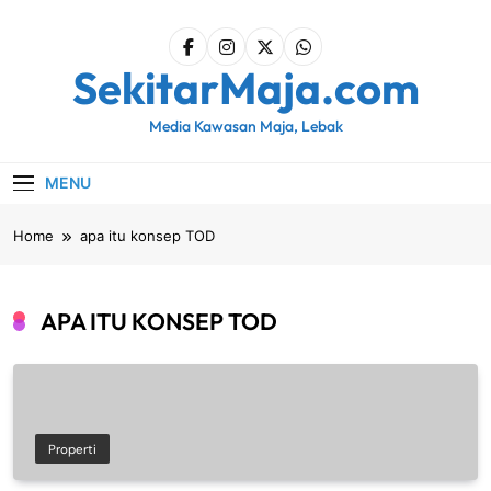
Skip
to
content
SekitarMaja.com
Media Kawasan Maja, Lebak
MENU
Home
apa itu konsep TOD
APA ITU KONSEP TOD
Properti