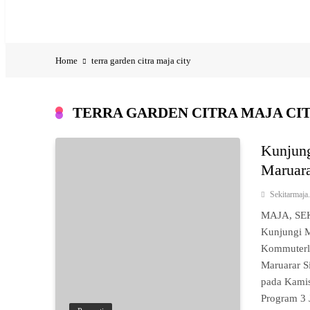
Jadwal Shuttle Bus Citra Maja City
Home
terra garden citra maja city
TERRA GARDEN CITRA MAJA CI
Kunjung
Maruara
Sekitarmaj
MAJA, SEK
Kunjungi M
Kommuterl
Maruarar S
pada Kamis
Program 3