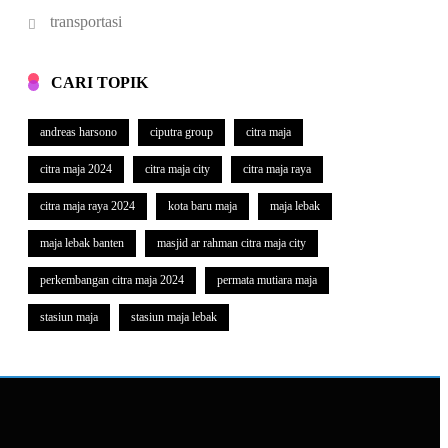
transportasi
CARI TOPIK
andreas harsono
ciputra group
citra maja
citra maja 2024
citra maja city
citra maja raya
citra maja raya 2024
kota baru maja
maja lebak
maja lebak banten
masjid ar rahman citra maja city
perkembangan citra maja 2024
permata mutiara maja
stasiun maja
stasiun maja lebak