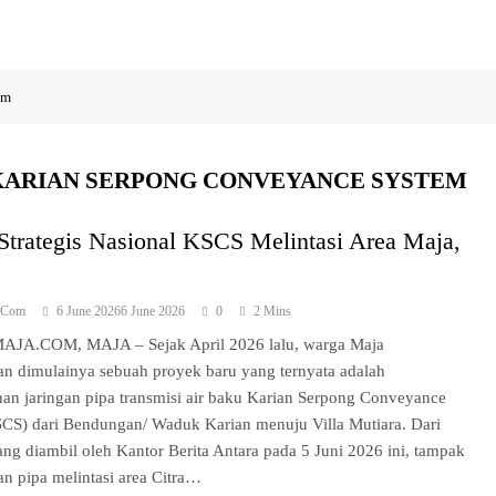
em
KARIAN SERPONG CONVEYANCE SYSTEM
Strategis Nasional KSCS Melintasi Area Maja,
a.com
6 June 2026
6 June 2026
0
2 Mins
JA.COM, MAJA – Sejak April 2026 lalu, warga Maja
n dimulainya sebuah proyek baru yang ternyata adalah
n jaringan pipa transmisi air baku Karian Serpong Conveyance
CS) dari Bendungan/ Waduk Karian menuju Villa Mutiara. Dari
ang diambil oleh Kantor Berita Antara pada 5 Juni 2026 ini, tampak
gan pipa melintasi area Citra…