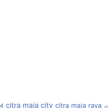
citra maja city
citra maja raya
24
ci