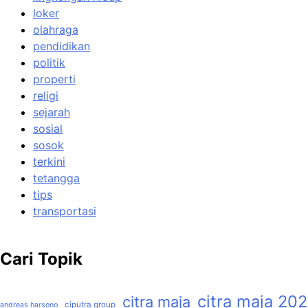
loker
olahraga
pendidikan
politik
properti
religi
sejarah
sosial
sosok
terkini
tetangga
tips
transportasi
Cari Topik
citra maja 20
citra maja
ciputra group
andreas harsono