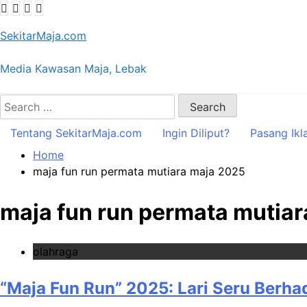
Skip
to
SekitarMaja.com
content
Media Kawasan Maja, Lebak
Search
for:
Tentang SekitarMaja.com
Ingin Diliput?
Pasang Ikl
Home
maja fun run permata mutiara maja 2025
maja fun run permata mutia
olahraga
“Maja Fun Run” 2025: Lari Seru Berha