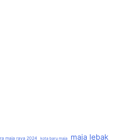
maja lebak
tra maja raya 2024
kota baru maja