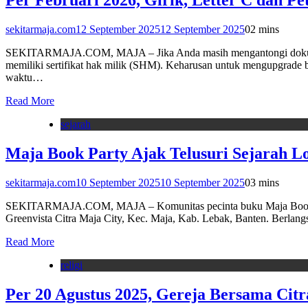
Per Februari 2026, Girik, Letter C dan P
sekitarmaja.com
12 September 2025
12 September 2025
0
2 mins
SEKITARMAJA.COM, MAJA – Jika Anda masih mengantongi dokumen tanah
memiliki sertifikat hak milik (SHM). Keharusan untuk mengupgrade b
waktu…
Read More
sejarah
Maja Book Party Ajak Telusuri Sejarah Lo
sekitarmaja.com
10 September 2025
10 September 2025
0
3 mins
SEKITARMAJA.COM, MAJA – Komunitas pecinta buku Maja Book Par
Greenvista Citra Maja City, Kec. Maja, Kab. Lebak, Banten. Berlangs
Read More
religi
Per 20 Agustus 2025, Gereja Bersama Citr