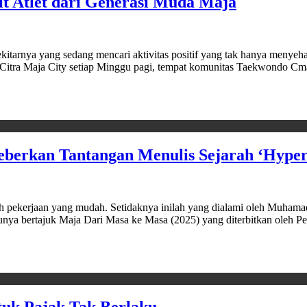
t Atlet dari Generasi Muda Maja
ya yang sedang mencari aktivitas positif yang tak hanya menyehatka
itra Maja City setiap Minggu pagi, tempat komunitas Taekwondo Cm
eberkan Tantangan Menulis Sejarah ‘Hyper
rjaan yang mudah. Setidaknya inilah yang dialami oleh Muhamad Iqb
ya bertajuk Maja Dari Masa ke Masa (2025) yang diterbitkan oleh Pen