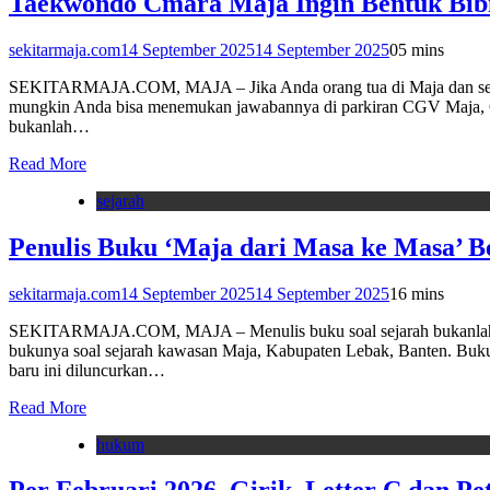
Taekwondo Cmara Maja Ingin Bentuk Bibi
sekitarmaja.com
14 September 2025
14 September 2025
0
5 mins
SEKITARMAJA.COM, MAJA – Jika Anda orang tua di Maja dan sekitarn
mungkin Anda bisa menemukan jawabannya di parkiran CGV Maja, C
bukanlah…
Read More
sejarah
Penulis Buku ‘Maja dari Masa ke Masa’ B
sekitarmaja.com
14 September 2025
14 September 2025
1
6 mins
SEKITARMAJA.COM, MAJA – Menulis buku soal sejarah bukanlah peke
bukunya soal sejarah kawasan Maja, Kabupaten Lebak, Banten. Bukun
baru ini diluncurkan…
Read More
hukum