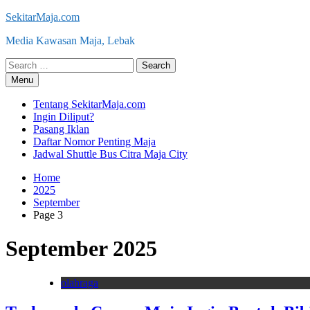
Skip
SekitarMaja.com
to
Media Kawasan Maja, Lebak
content
Search
for:
Menu
Tentang SekitarMaja.com
Ingin Diliput?
Pasang Iklan
Daftar Nomor Penting Maja
Jadwal Shuttle Bus Citra Maja City
Home
2025
September
Page 3
September 2025
olahraga