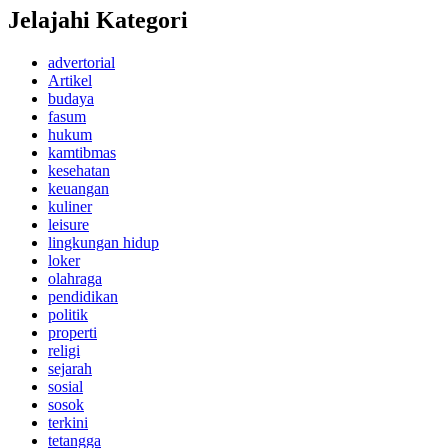
Jelajahi Kategori
advertorial
Artikel
budaya
fasum
hukum
kamtibmas
kesehatan
keuangan
kuliner
leisure
lingkungan hidup
loker
olahraga
pendidikan
politik
properti
religi
sejarah
sosial
sosok
terkini
tetangga